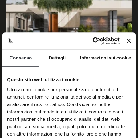
Consenso
Dettagli
Informazioni sui cookie
November 30, 2023
The world's first villa community featuring Bentley Home
designed i...
Questo sito web utilizza i cookie
Utilizziamo i cookie per personalizzare contenuti ed
annunci, per fornire funzionalità dei social media e per
analizzare il nostro traffico. Condividiamo inoltre
informazioni sul modo in cui utilizza il nostro sito con i
nostri partner che si occupano di analisi dei dati web,
pubblicità e social media, i quali potrebbero combinarle
con altre informazioni che ha fornito loro o che hanno