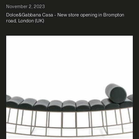
November 2, 2023
Dolce&Gabbana Casa - New store opening in Brompton
road, London (UK)