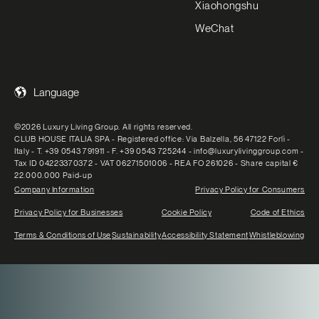
Xiaohongshu
WeChat
Language
©2026 Luxury Living Group. All rights reserved.
CLUB HOUSE ITALIA SPA - Registered office: Via Balzella, 56 47122 Forlì -
Italy - T. +39 0543 791911 - F. +39 0543 725244 - info@luxurylivinggroup.com -
Tax ID 04223370372 - VAT 06271501006 - REA FO 261026 - Share capital €
22.000.000 Paid-up
Company Information
Privacy Policy for Consumers
Privacy Policy for Businesses
Cookie Policy
Code of Ethics
Terms & Conditions of Use
Sustainability
Accessibility Statement
Whistleblowing