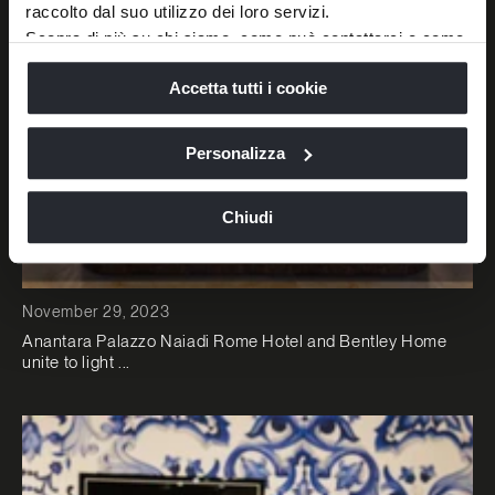
raccolto dal suo utilizzo dei loro servizi.
Scopra di più su chi siamo, come può contattarci e come
trattiamo i dati personali nella nostra
Informativa sulla
Accetta tutti i cookie
privacy
e
Cookie Policy
.
La chiusura di questo banner comporta il permanere delle
impostazioni di default e dunque la continuazione della
Personalizza
navigazione in assenza di cookie o altri strumenti di
tracciamento diversi da quelli tecnici.
Chiudi
November 29, 2023
Anantara Palazzo Naiadi Rome Hotel and Bentley Home
unite to light ...