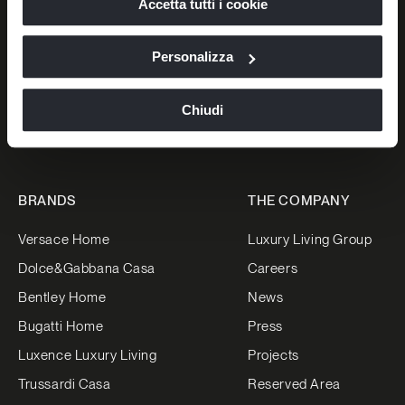
Accetta tutti i cookie
privacy
e
Cookie Policy
.
La chiusura di questo banner comporta il permanere delle
impostazioni di default e dunque la continuazione della
Personalizza
of
3
/
3
navigazione in assenza di cookie o altri strumenti di
tracciamento diversi da quelli tecnici.
Chiudi
BRANDS
THE COMPANY
Versace Home
Luxury Living Group
Dolce&Gabbana Casa
Careers
Bentley Home
News
Bugatti Home
Press
Luxence Luxury Living
Projects
Trussardi Casa
Reserved Area