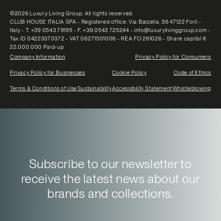
©2026 Luxury Living Group. All rights reserved.
CLUB HOUSE ITALIA SPA - Registered office: Via Balzella, 56 47122 Forlì -
Italy - T. +39 0543 791911 - F. +39 0543 725244 - info@luxurylivinggroup.com -
Tax ID 04223370372 - VAT 06271501006 - REA FO 261026 - Share capital €
22.000.000 Paid-up
Company Information
Privacy Policy for Consumers
Privacy Policy for Businesses
Cookie Policy
Code of Ethics
Terms & Conditions of Use
Sustainability
Accessibility Statement
Whistleblowing
Subscribe to our newsletter to
receive the latest news about our
brands and collections.