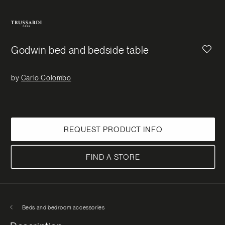
First name
*
Last name
*
Godwin bed and bedside table
by
Carlo Colombo
Email
*
Message
*
REQUEST PRODUCT INFO
FIND A STORE
I have read and understood the
privacy
policy
and confirm that I am an adult.
Beds and bedroom accessories