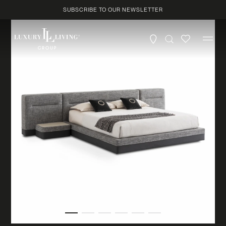
Skip to
SUBSCRIBE TO OUR NEWSLETTER
content
Profile
*
Product
Country
*
City
*