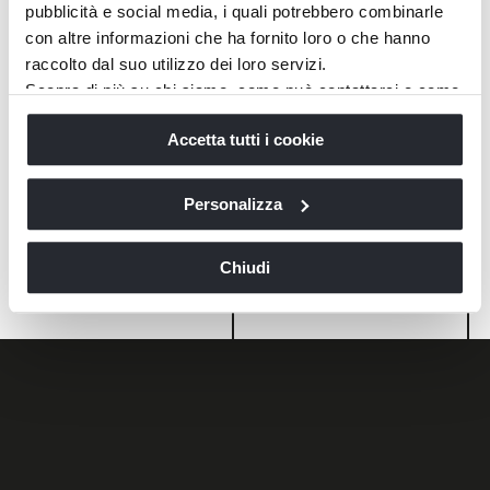
pubblicità e social media, i quali potrebbero combinarle
con altre informazioni che ha fornito loro o che hanno
raccolto dal suo utilizzo dei loro servizi.
Scopra di più su chi siamo, come può contattarci e come
trattiamo i dati personali nella nostra
Informativa sulla
Accetta tutti i cookie
privacy
e
Cookie Policy
.
La chiusura di questo banner comporta il permanere delle
impostazioni di default e dunque la continuazione della
Personalizza
navigazione in assenza di cookie o altri strumenti di
tracciamento diversi da quelli tecnici.
Chiudi
Volo chest of drawers
Volo coffee table
Request info
Request info