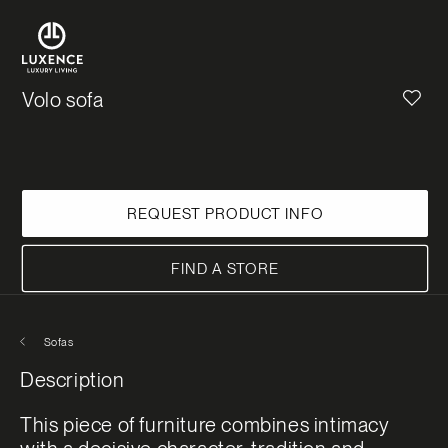
First name
*
Last name
*
Volo sofa
Email
*
REQUEST PRODUCT INFO
Message
*
FIND A STORE
Sofas
I have read and understood the
privacy
Description
policy
and confirm that I am an adult.
This piece of furniture combines intimacy