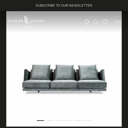
Skip to
SUBSCRIBE TO OUR NEWSLETTER
content
Profile
*
Product
Country
*
City
*