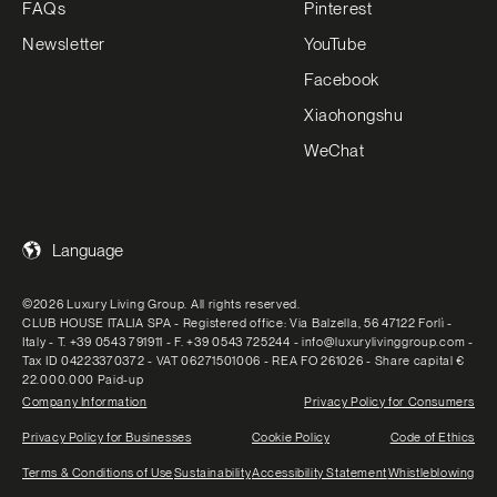
FAQs
Pinterest
Newsletter
YouTube
Facebook
Xiaohongshu
WeChat
Language
©2026 Luxury Living Group. All rights reserved.
CLUB HOUSE ITALIA SPA - Registered office: Via Balzella, 56 47122 Forlì -
Italy - T. +39 0543 791911 - F. +39 0543 725244 - info@luxurylivinggroup.com -
Tax ID 04223370372 - VAT 06271501006 - REA FO 261026 - Share capital €
22.000.000 Paid-up
Company Information
Privacy Policy for Consumers
Privacy Policy for Businesses
Cookie Policy
Code of Ethics
Terms & Conditions of Use
Sustainability
Accessibility Statement
Whistleblowing