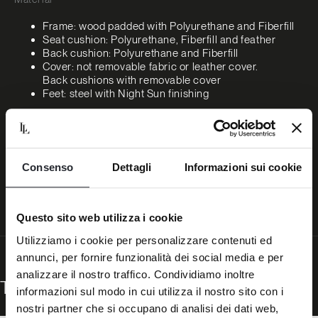
Frame: wood padded with Polyurethane and Fiberfill
Seat cushion: Polyurethane, Fiberfill and feather
Back cushion: Polyurethane and Fiberfill
Cover: not removable fabric or leather cover.
Back cushions with removable cover
Feet: steel with Night Sun finishing
Dimensions
VLO (D3): 192x128x79H. - H.S.39cm
VLO (D4): 277x128x79H. - H.S.39cm
Consenso
Dettagli
Informazioni sui cookie
Questo sito web utilizza i cookie
Utilizziamo i cookie per personalizzare contenuti ed
annunci, per fornire funzionalità dei social media e per
analizzare il nostro traffico. Condividiamo inoltre
The Volo family
informazioni sul modo in cui utilizza il nostro sito con i
nostri partner che si occupano di analisi dei dati web,