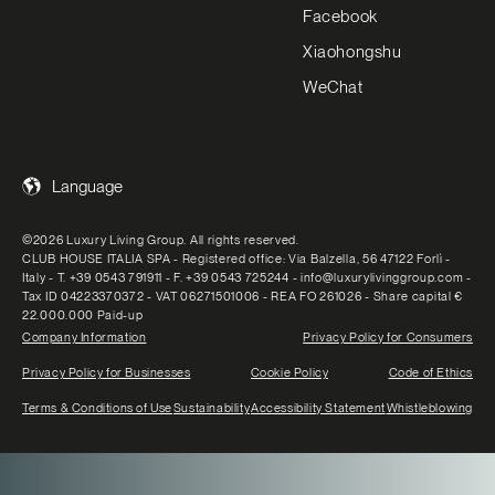
Facebook
Xiaohongshu
WeChat
Language
©2026 Luxury Living Group. All rights reserved.
CLUB HOUSE ITALIA SPA - Registered office: Via Balzella, 56 47122 Forlì -
Italy - T. +39 0543 791911 - F. +39 0543 725244 - info@luxurylivinggroup.com -
Tax ID 04223370372 - VAT 06271501006 - REA FO 261026 - Share capital €
22.000.000 Paid-up
Company Information
Privacy Policy for Consumers
Privacy Policy for Businesses
Cookie Policy
Code of Ethics
Terms & Conditions of Use
Sustainability
Accessibility Statement
Whistleblowing