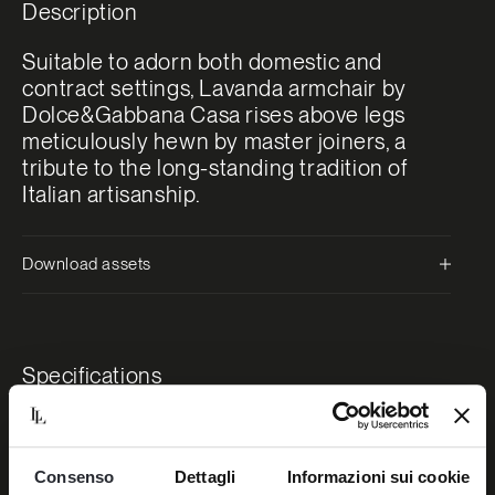
Description
Suitable to adorn both domestic and
contract settings, Lavanda armchair by
Dolce&Gabbana Casa rises above legs
meticulously hewn by master joiners, a
tribute to the long-standing tradition of
Italian artisanship.
Download assets
Specifications
Material
Steel frame padded with Polyurethane and Fiberfill
Consenso
Dettagli
Informazioni sui cookie
Seat cushion in Polyurethane and Fiberfill