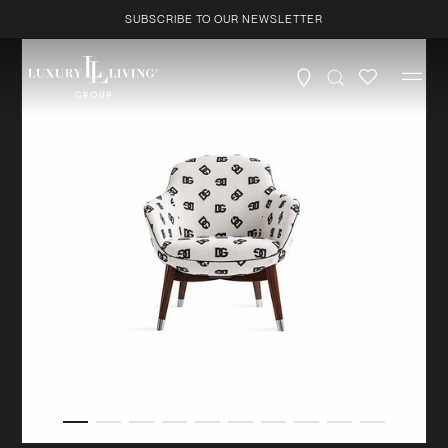
Skip to
SUBSCRIBE TO OUR NEWSLETTER
content
Profile
*
Product
Country
*
City
*