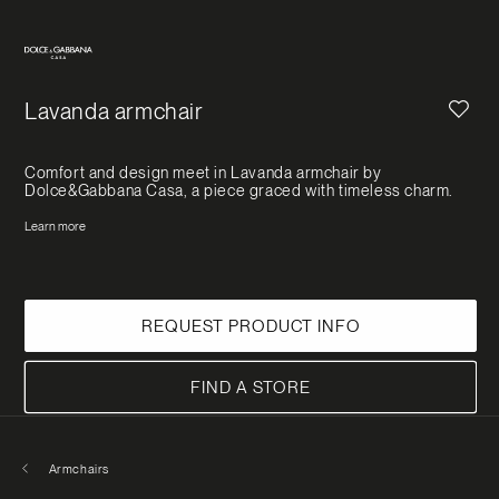
First name
*
Last name
*
Lavanda armchair
Comfort and design meet in Lavanda armchair by
Dolce&Gabbana Casa, a piece graced with timeless charm.
Email
*
Learn more
Message
*
REQUEST PRODUCT INFO
FIND A STORE
I have read and understood the
privacy
policy
and confirm that I am an adult.
Armchairs