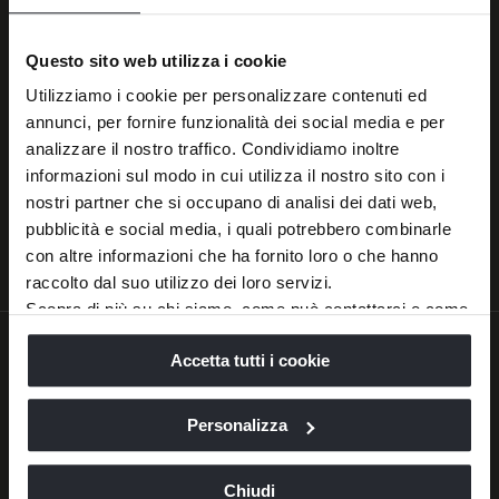
Decorative cushion in feather
Not removable fabric in plain colour, with Blu
Mediterraneo motif, with Verde Maiolica motif or
Questo sito web utilizza i cookie
DG Logo motif
Utilizziamo i cookie per personalizzare contenuti ed
Solid wooden
base with glossy brushed Quercia finishing
annunci, per fornire funzionalità dei social media e per
Metal caps, finishing coordinated with the cover
analizzare il nostro traffico. Condividiamo inoltre
informazioni sul modo in cui utilizza il nostro sito con i
Dimensions
nostri partner che si occupano di analisi dei dati web,
77x78x82H cm
pubblicità e social media, i quali potrebbero combinarle
con altre informazioni che ha fornito loro o che hanno
raccolto dal suo utilizzo dei loro servizi.
Scopra di più su chi siamo, come può contattarci e come
trattiamo i dati personali nella nostra
Informativa sulla
Accetta tutti i cookie
privacy
e
Cookie Policy
.
La chiusura di questo banner comporta il permanere delle
impostazioni di default e dunque la continuazione della
Personalizza
navigazione in assenza di cookie o altri strumenti di
BRANDS
THE COMPANY
tracciamento diversi da quelli tecnici.
Chiudi