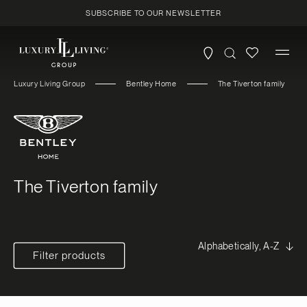
Skip to
SUBSCRIBE TO OUR NEWSLETTER
content
Luxury Living Group
Bentley Home
The Tiverton family
C
The Tiverton family
o
l
l
Filter products
e
c