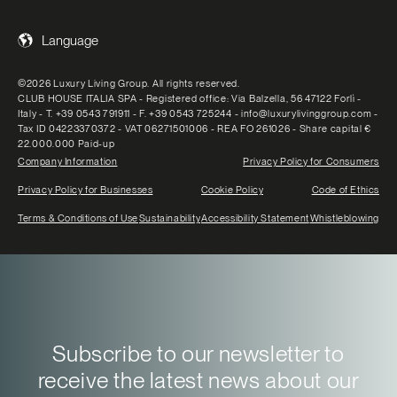
Language
©2026 Luxury Living Group. All rights reserved.
CLUB HOUSE ITALIA SPA - Registered office: Via Balzella, 56 47122 Forlì -
Italy - T. +39 0543 791911 - F. +39 0543 725244 - info@luxurylivinggroup.com -
Tax ID 04223370372 - VAT 06271501006 - REA FO 261026 - Share capital €
22.000.000 Paid-up
Company Information
Privacy Policy for Consumers
Privacy Policy for Businesses
Cookie Policy
Code of Ethics
Terms & Conditions of Use
Sustainability
Accessibility Statement
Whistleblowing
Subscribe to our newsletter to
receive the latest news about our