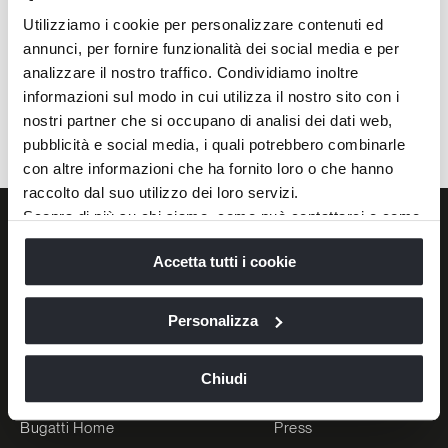
Utilizziamo i cookie per personalizzare contenuti ed
annunci, per fornire funzionalità dei social media e per
analizzare il nostro traffico. Condividiamo inoltre
informazioni sul modo in cui utilizza il nostro sito con i
nostri partner che si occupano di analisi dei dati web,
Tiverton sofa
pubblicità e social media, i quali potrebbero combinarle
Request info
con altre informazioni che ha fornito loro o che hanno
raccolto dal suo utilizzo dei loro servizi.
Scopra di più su chi siamo, come può contattarci e come
trattiamo i dati personali nella nostra
Informativa sulla
Accetta tutti i cookie
privacy
e
Cookie Policy
.
BRANDS
THE COMPANY
La chiusura di questo banner comporta il permanere delle
impostazioni di default e dunque la continuazione della
Personalizza
Versace Home
Luxury Living Group
navigazione in assenza di cookie o altri strumenti di
tracciamento diversi da quelli tecnici.
Dolce&Gabbana Casa
Careers
Chiudi
Bentley Home
News
Bugatti Home
Press