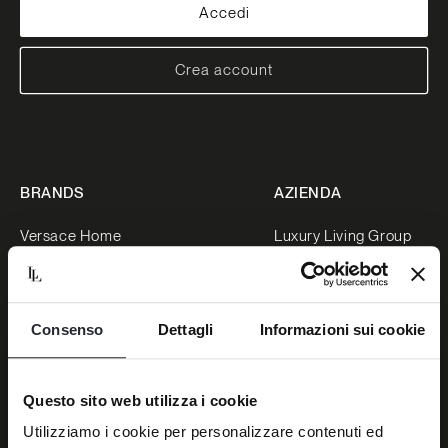
Accedi
Crea account
BRANDS
AZIENDA
Versace Home
Luxury Living Group
Dolce&Gabbana Casa
Lavora con noi
Bentley Home
News
Consenso
Dettagli
Informazioni sui cookie
Bugatti Home
Stampa
Luxence
Progetti
Trussardi Casa
Area riservata
Questo sito web utilizza i cookie
Negozi
Utilizziamo i cookie per personalizzare contenuti ed