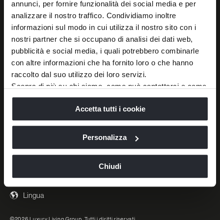
annunci, per fornire funzionalità dei social media e per
analizzare il nostro traffico. Condividiamo inoltre
informazioni sul modo in cui utilizza il nostro sito con i
POSSIAMO AIUTARTI?
SEGUICI
nostri partner che si occupano di analisi dei dati web,
pubblicità e social media, i quali potrebbero combinarle
Richiedi un Appuntamento
Instagram
con altre informazioni che ha fornito loro o che hanno
Contattaci
Linkedin
raccolto dal suo utilizzo dei loro servizi.
Scopra di più su chi siamo, come può contattarci e come
Domande frequenti
Pinterest
trattiamo i dati personali nella nostra
Informativa sulla
Newsletter
YouTube
Accetta tutti i cookie
privacy
e
Cookie Policy
.
Facebook
La chiusura di questo banner comporta il permanere delle
impostazioni di default e dunque la continuazione della
Xiaohongshu
Personalizza
navigazione in assenza di cookie o altri strumenti di
WeChat
tracciamento diversi da quelli tecnici.
Chiudi
Lingua
©2026 Luxury Living Group. Tutti i diritti riservati.