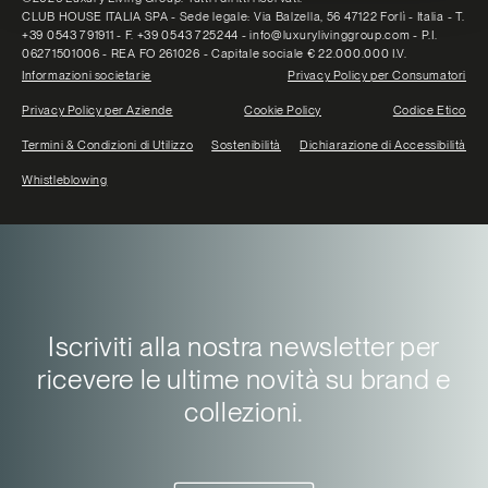
CLUB HOUSE ITALIA SPA - Sede legale: Via Balzella, 56 47122 Forlì - Italia - T.
+39 0543 791911 - F. +39 0543 725244 - info@luxurylivinggroup.com - P.I.
06271501006 - REA FO 261026 - Capitale sociale € 22.000.000 I.V.
Informazioni societarie
Privacy Policy per Consumatori
Privacy Policy per Aziende
Cookie Policy
Codice Etico
Termini & Condizioni di Utilizzo
Sostenibilità
Dichiarazione di Accessibilità
Whistleblowing
Iscriviti alla nostra newsletter per
ricevere le ultime novità su brand e
collezioni.