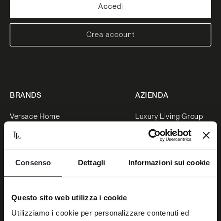
Accedi
Crea account
BRANDS
AZIENDA
Versace Home
Luxury Living Group
Dolce&Gabbana Casa
Lavora con noi
Bentley Home
News
Consenso
Dettagli
Informazioni sui cookie
Bugatti Home
Stampa
Luxence
Progetti
Trussardi Casa
Area riservata
Questo sito web utilizza i cookie
Negozi
Utilizziamo i cookie per personalizzare contenuti ed