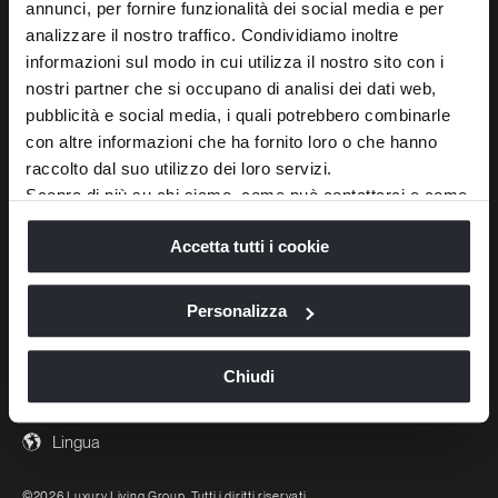
annunci, per fornire funzionalità dei social media e per
analizzare il nostro traffico. Condividiamo inoltre
informazioni sul modo in cui utilizza il nostro sito con i
POSSIAMO AIUTARTI?
SEGUICI
nostri partner che si occupano di analisi dei dati web,
pubblicità e social media, i quali potrebbero combinarle
Richiedi un Appuntamento
Instagram
con altre informazioni che ha fornito loro o che hanno
Contattaci
Linkedin
raccolto dal suo utilizzo dei loro servizi.
Scopra di più su chi siamo, come può contattarci e come
Domande frequenti
Pinterest
trattiamo i dati personali nella nostra
Informativa sulla
Newsletter
YouTube
Accetta tutti i cookie
privacy
e
Cookie Policy
.
Facebook
La chiusura di questo banner comporta il permanere delle
impostazioni di default e dunque la continuazione della
Xiaohongshu
Personalizza
navigazione in assenza di cookie o altri strumenti di
WeChat
tracciamento diversi da quelli tecnici.
Chiudi
Lingua
©2026 Luxury Living Group. Tutti i diritti riservati.