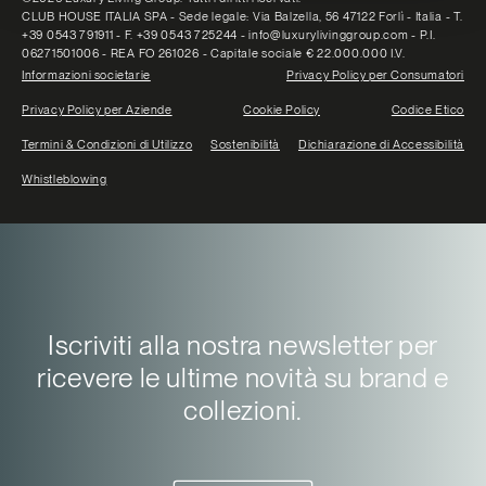
CLUB HOUSE ITALIA SPA - Sede legale: Via Balzella, 56 47122 Forlì - Italia - T.
+39 0543 791911 - F. +39 0543 725244 - info@luxurylivinggroup.com - P.I.
06271501006 - REA FO 261026 - Capitale sociale € 22.000.000 I.V.
Informazioni societarie
Privacy Policy per Consumatori
Privacy Policy per Aziende
Cookie Policy
Codice Etico
Termini & Condizioni di Utilizzo
Sostenibilità
Dichiarazione di Accessibilità
Whistleblowing
Iscriviti alla nostra newsletter per
ricevere le ultime novità su brand e
collezioni.